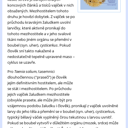
koncových článků a tisíců vajíček v nich
obsažených. Mezihostitelem tohoto
druhu je hovězí dobytek. Z vajíček se po
průchodu kravským žaludkem uvolní
larvičky, které aktivně pronikají do
tohoto mezihostitele a v jeho svalové
tkáni nebo jiném orgánu se přemění v
boubel (syn. uher),
cysticerkus
. Pokud
člověk sní takto nakažené a
nedostatečně tepelně upravené maso –
cyklus se uzavře.
Pro
Taenia solium
, tasemnici
dlouhočlennou ("prasečí") je člověk
jejím definitivním hostitelem, ale může
se stát i mezihostitelem. Po průchodu
jejich vajíček žaludkem mezihostitele
(obvykle prasete, ale může jím být pro
vzájemnou podobu žaludku i člověk), pronikají z vajíček uvolněné
larvy do jeho těla a přemění se v boubel (syn. uher), cysticerkus,
typický bělavý váček vyplněný čirou tekutinou s larvou uvnitř.
Pokud se boubel vytvoří v důležitém orgánu (mozek, srdce) může