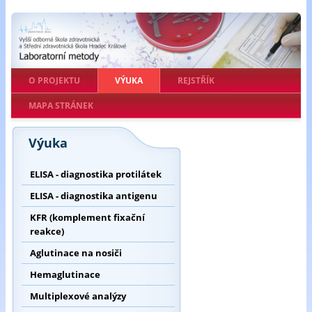
O PROJEKTU
VÝUKA
REJSTŘÍK
MAPA STRÁNEK
Výuka
ELISA - diagnostika protilátek
ELISA - diagnostika antigenu
KFR (komplement fixační
reakce)
Aglutinace na nosiči
Hemaglutinace
Multiplexové analýzy