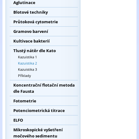
Aglutinace
Blotové techniky
Průtoková cytometrie
Gramovo barvení
Kultivace bakterií
Tlustý nátěr dle Kato
Kazuistika 1
Kazuistika 2
Kazuistika 3
Příklady
Koncentrační flotační metoda
dle Fausta
Fotometrie
Potenciometrická titrace
ELFO
Mikroskopické vyšetření
močového sedimentu