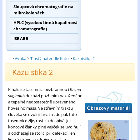
Sloupcová chromatografie na
mikrokolonách
HPLC (vysokoúčinná kapalinová
chromatografie)
ISE ABR
>
Výuka
>
Tlustý nátěr dle Kato
>
Kazuistika 2
Kazuistika 2
K nákaze tasemnicí bezbrannou (
Taenia
saginata
) dochází pozřením nakaženého
a tepelně nedostatečně upraveného
hovězího masa. Ve střevním traktu
člověka se uvolní larva a zde pak tato
tasemnice žije, roste a dospívá. Její
koncové články plné vajíček se uvolňují
a odcházejí se stolicí při defekaci. Jen
lidské střevo je zdrojem zralých