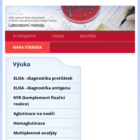
O PROJEKTU
VÝUKA
REJSTŘÍK
MAPA STRÁNEK
Výuka
ELISA - diagnostika protilátek
ELISA - diagnostika antigenu
KFR (komplement fixační
reakce)
Aglutinace na nosiči
Hemaglutinace
Multiplexové analýzy