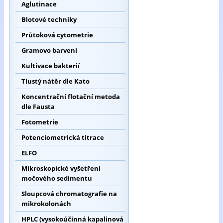
Aglutinace
Blotové techniky
Průtoková cytometrie
Gramovo barvení
Kultivace bakterií
Tlustý nátěr dle Kato
Koncentrační flotační metoda
dle Fausta
Fotometrie
Potenciometrická titrace
ELFO
Mikroskopické vyšetření
močového sedimentu
Sloupcová chromatografie na
mikrokolonách
HPLC (vysokoúčinná kapalinová