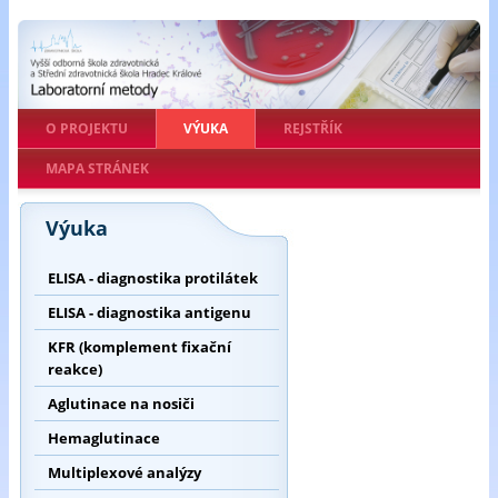
O PROJEKTU
VÝUKA
REJSTŘÍK
MAPA STRÁNEK
Výuka
ELISA - diagnostika protilátek
ELISA - diagnostika antigenu
KFR (komplement fixační
reakce)
Aglutinace na nosiči
Hemaglutinace
Multiplexové analýzy