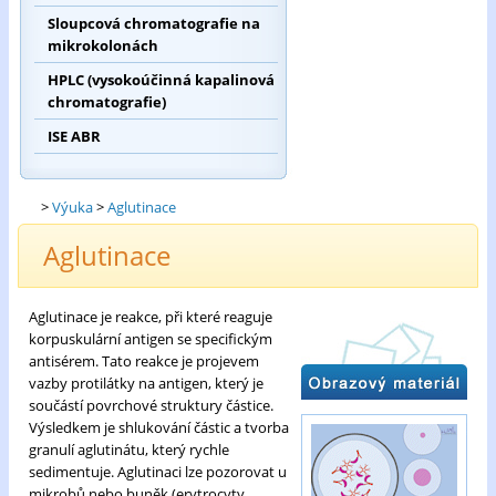
Sloupcová chromatografie na
mikrokolonách
HPLC (vysokoúčinná kapalinová
chromatografie)
ISE ABR
>
Výuka
>
Aglutinace
Aglutinace
Aglutinace je reakce, při které reaguje
korpuskulární antigen se specifickým
antisérem. Tato reakce je projevem
vazby protilátky na antigen, který je
součástí povrchové struktury částice.
Výsledkem je shlukování částic a tvorba
granulí aglutinátu, který rychle
sedimentuje. Aglutinaci lze pozorovat u
mikrobů nebo buněk (erytrocyty,