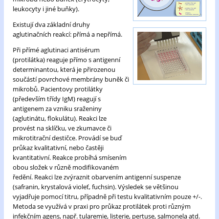
leukocyty i jiné buňky).
Existují dva základní druhy
aglutinačních reakcí: přímá a nepřímá.
Při přímé aglutinaci antisérum
(protilátka) reaguje přímo s antigenní
determinantou, která je přirozenou
součástí povrchové membrány buněk či
mikrobů. Pacientovy protilátky
(především třídy IgM) reagují s
antigenem za vzniku sraženiny
(aglutinátu, flokulátu). Reakci lze
provést na sklíčku, ve zkumavce či
mikrotitrační destičce. Provádí se buď
průkaz kvalitativní, nebo častěji
kvantitativní. Reakce probíhá smísením
obou složek v různě modifikovaném
ředění. Reakci lze zvýraznit obarvením antigenní suspenze
(safranin, krystalová violeť, fuchsin). Výsledek se většinou
vyjadřuje pomocí titru, případně při testu kvalitativním pouze +/-.
Metoda se využívá v praxi pro průkaz protilátek proti různým
infekčním agens, např. tularemie, listerie, pertuse, salmonela atd.