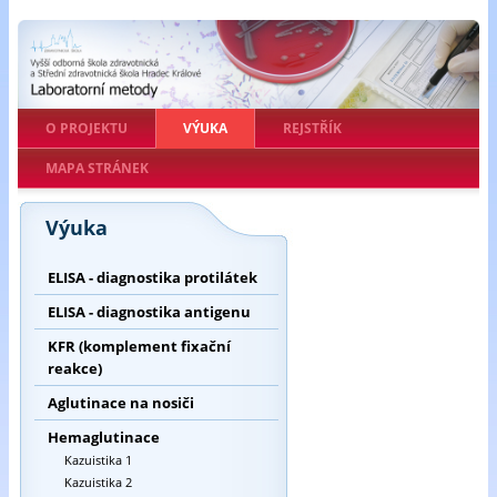
O PROJEKTU
VÝUKA
REJSTŘÍK
MAPA STRÁNEK
Výuka
ELISA - diagnostika protilátek
ELISA - diagnostika antigenu
KFR (komplement fixační
reakce)
Aglutinace na nosiči
Hemaglutinace
Kazuistika 1
Kazuistika 2