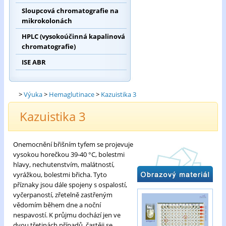
Sloupcová chromatografie na
mikrokolonách
HPLC (vysokoúčinná kapalinová
chromatografie)
ISE ABR
>
Výuka
>
Hemaglutinace
>
Kazuistika 3
Kazuistika 3
Onemocnění břišním tyfem se projevuje
vysokou horečkou 39-40 °C, bolestmi
hlavy, nechutenstvím, malátností,
vyrážkou, bolestmi břicha. Tyto
příznaky jsou dále spojeny s ospalostí,
vyčerpaností, zřetelně zastřeným
vědomím během dne a noční
nespavostí. K průjmu dochází jen ve
dvou třetinách případů, častěji se