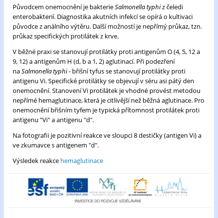
Původcem onemocnění je bakterie
Salmonella typhi
z čeledi
enterobakterií. Diagnostika akutních infekcí se opírá o kultivaci
původce z análního výtěru. Další možností je nepřímý průkaz, tzn.
průkaz specifických protilátek z krve.
V běžné praxi se stanovují protilátky proti antigenům O (4, 5, 12 a
9, 12) a antigenům H (d, b a 1, 2) aglutinací. Při podezření
na
Salmonella typhi
- břišní tyfus se stanovují protilátky proti
antigenu Vi. Specifické protilátky se objevují v séru asi pátý den
onemocnění. Stanovení Vi protilátek je vhodné provést metodou
nepřímé hemaglutinace, která je citlivější než běžná aglutinace. Pro
onemocnění břišním tyfem je typická přítomnost protilátek proti
antigenu "Vi" a antigenu "d".
Na fotografii je pozitivní reakce ve sloupci 8 destičky (antigen Vi) a
ve zkumavce s antigenem "d".
Výsledek reakce
hemaglutinace