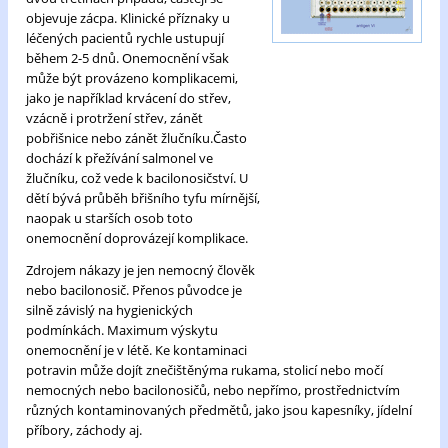
objevuje zácpa. Klinické příznaky u
léčených pacientů rychle ustupují
během 2-5 dnů. Onemocnění však
může být provázeno komplikacemi,
jako je například krvácení do střev,
vzácně i protržení střev, zánět
pobřišnice nebo zánět žlučníku.Často
dochází k přežívání salmonel ve
žlučníku, což vede k bacilonosičství. U
dětí bývá průběh břišního tyfu mírnější,
naopak u starších osob toto
onemocnění doprovázejí komplikace.
Zdrojem nákazy je jen nemocný člověk
nebo bacilonosič. Přenos původce je
silně závislý na hygienických
podmínkách. Maximum výskytu
onemocnění je v létě. Ke kontaminaci
potravin může dojít znečištěnýma rukama, stolicí nebo močí
nemocných nebo bacilonosičů, nebo nepřímo, prostřednictvím
různých kontaminovaných předmětů, jako jsou kapesníky, jídelní
příbory, záchody aj.