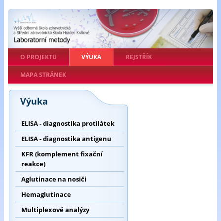
O PROJEKTU
VÝUKA
REJSTŘÍK
MAPA STRÁNEK
Výuka
ELISA - diagnostika protilátek
ELISA - diagnostika antigenu
KFR (komplement fixační
reakce)
Aglutinace na nosiči
Hemaglutinace
Multiplexové analýzy