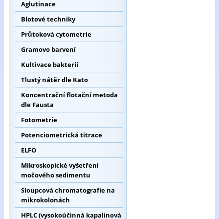
Aglutinace
Blotové techniky
Průtoková cytometrie
Gramovo barvení
Kultivace bakterií
Tlustý nátěr dle Kato
Koncentrační flotační metoda
dle Fausta
Fotometrie
Potenciometrická titrace
ELFO
Mikroskopické vyšetření
močového sedimentu
Sloupcová chromatografie na
mikrokolonách
HPLC (vysokoúčinná kapalinová