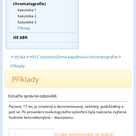
chromatografie)
Kazuistika 1
Kazuistika 2
Kazuistika 3
Příklady
ISE ABR
>
Výuka
>
HPLC (vysokoúčinná kapalinová chromatografie)
>
Příklady
Příklady
Označte správné odpovědi.
Pacient, 17 let, je zmatený a dezorientovaný, neklidný, podrážděný a
potí se. Po provedení toxikologického vyšetření byla nalezena zvýšená
hodnota benzodiazepinů – diazepamu.
O jaké onemocnění se jedná?