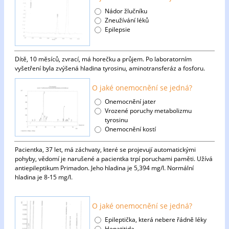
Nádor žlučníku
Zneužívání léků
Epilepsie
Dítě, 10 měsíců, zvrací, má horečku a průjem. Po laboratorním
vyšetření byla zvýšená hladina tyrosinu, aminotransferáz a fosforu.
O jaké onemocnění se jedná?
Onemocnění jater
Vrozené poruchy metabolizmu
tyrosinu
Onemocnění kostí
Pacientka, 37 let, má záchvaty, které se projevují automatickými
pohyby, vědomí je narušené a pacientka trpí poruchami paměti. Užívá
antiepileptikum Primadon. Jeho hladina je 5,394 mg/l. Normální
hladina je 8-15 mg/l.
O jaké onemocnění se jedná?
Epileptička, která nebere řádně léky
Hepatitida