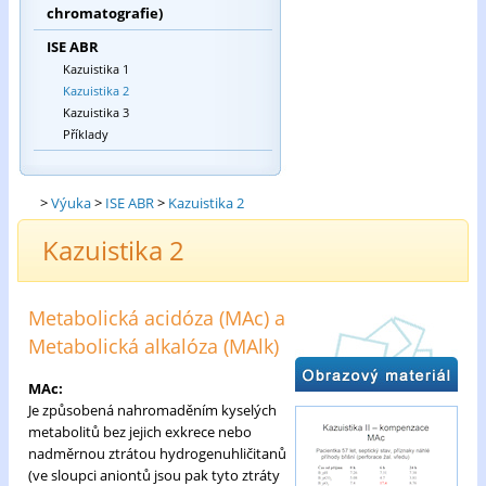
chromatografie)
ISE ABR
Kazuistika 1
Kazuistika 2
Kazuistika 3
Příklady
>
Výuka
>
ISE ABR
>
Kazuistika 2
Kazuistika 2
Metabolická acidóza (MAc) a
Metabolická alkalóza (MAlk)
MAc:
Je způsobená nahromaděním kyselých
metabolitů bez jejich exkrece nebo
nadměrnou ztrátou hydrogenuhličitanů
(ve sloupci aniontů jsou pak tyto ztráty