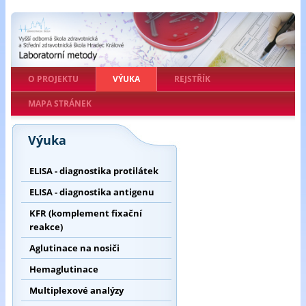
O PROJEKTU
VÝUKA
REJSTŘÍK
MAPA STRÁNEK
Výuka
ELISA - diagnostika protilátek
ELISA - diagnostika antigenu
KFR (komplement fixační
reakce)
Aglutinace na nosiči
Hemaglutinace
Multiplexové analýzy