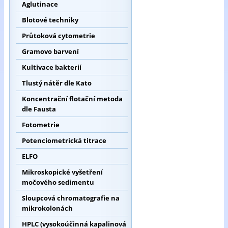
Aglutinace
Blotové techniky
Průtoková cytometrie
Gramovo barvení
Kultivace bakterií
Tlustý nátěr dle Kato
Koncentrační flotační metoda
dle Fausta
Fotometrie
Potenciometrická titrace
ELFO
Mikroskopické vyšetření
močového sedimentu
Sloupcová chromatografie na
mikrokolonách
HPLC (vysokoúčinná kapalinová