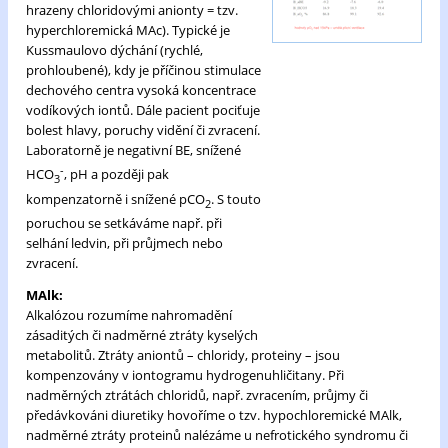
hrazeny chloridovými anionty = tzv.
hyperchloremická MAc). Typické je
Kussmaulovo dýchání (rychlé,
prohloubené), kdy je příčinou stimulace
dechového centra vysoká koncentrace
vodíkových iontů. Dále pacient pociťuje
bolest hlavy, poruchy vidění či zvracení.
Laboratorně je negativní BE, snížené
-
HCO
, pH a později pak
3
kompenzatorně i snížené pCO
. S touto
2
poruchou se setkáváme např. při
selhání ledvin, při průjmech nebo
zvracení.
MAlk:
Alkalózou rozumíme nahromadění
zásaditých či nadměrné ztráty kyselých
metabolitů. Ztráty aniontů – chloridy, proteiny – jsou
kompenzovány v iontogramu hydrogenuhličitany. Při
nadměrných ztrátách chloridů, např. zvracením, průjmy či
předávkováni diuretiky hovoříme o tzv. hypochloremické MAlk,
nadměrné ztráty proteinů nalézáme u nefrotického syndromu či