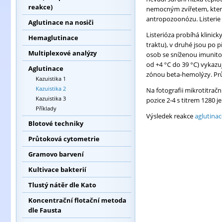
reakce)
nemocným zvířetem, který
antropozoonózu. Listerie n
Aglutinace na nosiči
Listerióza probíhá klinicky
Hemaglutinace
traktu), v druhé jsou po 
Multiplexové analýzy
osob se sníženou imunitou
od +4 °C do 39 °C) vykazu
Aglutinace
zónou beta-hemolýzy. Průk
Kazuistika 1
Kazuistika 2
Na fotografii mikrotitračn
Kazuistika 3
pozice 2-4 s titrem 1280 je
Příklady
Výsledek reakce
aglutinac
Blotové techniky
Průtoková cytometrie
Gramovo barvení
Kultivace bakterií
Tlustý nátěr dle Kato
Koncentrační flotační metoda
dle Fausta