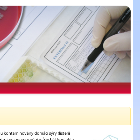
sou kontaminovány domácí sýry (listerii
ým zdrojem onemocnění může být kontakt s