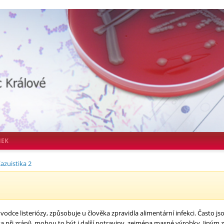
NEK
azuistika 2
ůvodce listeriózy, způsobuje u člověka zpravidla alimentární infekci. Často j
ota při zrání), mohou to být i další potraviny, zejména masné výrobky. Jin