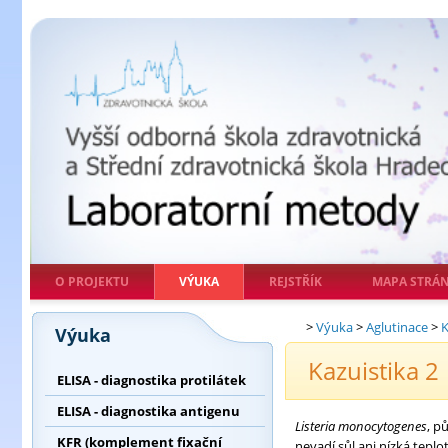
O PROJEKTU
VÝUKA
REJSTŘÍK
MAPA STRÁ
>
Výuka
>
Aglutinace
>
K
Výuka
Kazuistika 2
ELISA - diagnostika protilátek
ELISA - diagnostika antigenu
Listeria monocytogenes
, p
KFR (komplement fixační
nevadí sůl ani nízká tepl