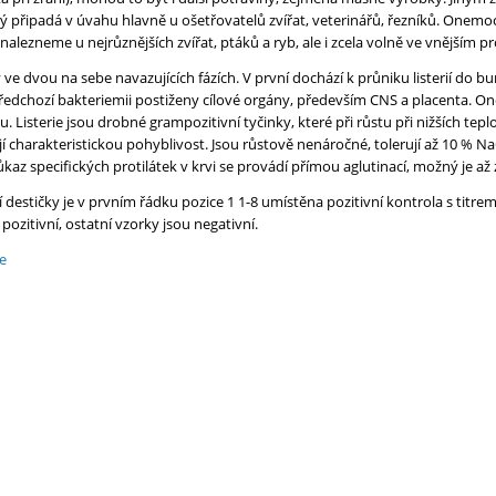
 připadá v úvahu hlavně u ošetřovatelů zvířat, veterinářů, řezníků. Onem
alezneme u nejrůznějších zvířat, ptáků a ryb, ale i zcela volně ve vnějším pr
 ve dvou na sebe navazujících fázích. V první dochází k průniku listerií do bun
předchozí bakteriemii postiženy cílové orgány, především CNS a placenta. O
. Listerie jsou drobné grampozitivní tyčinky, které při růstu při nižších te
jí charakteristickou pohyblivost. Jsou růstově nenáročné, tolerují až 10 % N
az specifických protilátek v krvi se provádí přímou aglutinací, možný je až
í destičky je v prvním řádku pozice 1 1-8 umístěna pozitivní kontrola s titre
 pozitivní, ostatní vzorky jsou negativní.
e