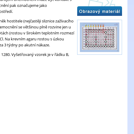
ocnění pak označujeme jako
ostředí.
ěk hostitele (nejčastěji sliznice zažívacího
nemocnění se většinou plně rozvine jen u
plotách (rostou v širokém teplotním rozmezí
aCl. Na krevním agaru rostou s úzkou
 za 3 týdny po akutní nákaze.
m 1280. Vyšetřovaný vzorek je v řádku B,