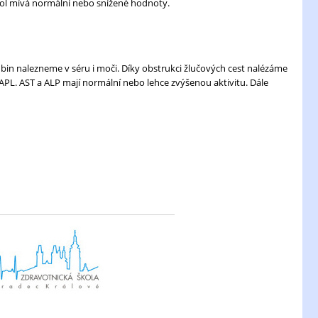
rol mívá normální nebo snížené hodnoty.
bin nalezneme v séru i moči. Díky obstrukci žlučových cest nalézáme
APL. AST a ALP mají normální nebo lehce zvýšenou aktivitu. Dále