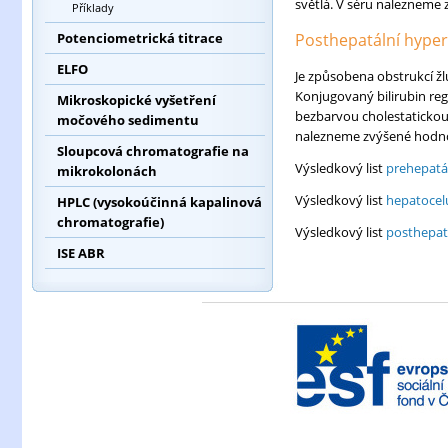
světlá. V séru nalezneme
Příklady
Potenciometrická titrace
Posthepatální hyper
ELFO
Je způsobena obstrukcí ž
Konjugovaný bilirubin reg
Mikroskopické vyšetření
bezbarvou cholestatickou 
močového sedimentu
nalezneme zvýšené hodno
Sloupcová chromatografie na
Výsledkový list
prehepatál
mikrokolonách
Výsledkový list
hepatocelu
HPLC (vysokoúčinná kapalinová
chromatografie)
Výsledkový list
posthepat
ISE ABR