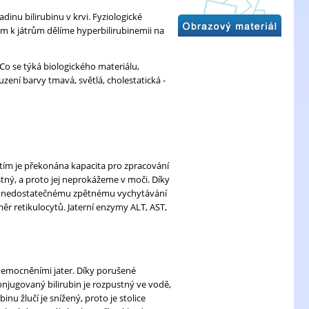
adinu bilirubinu v krvi. Fyziologické
m k játrům dělíme hyperbilirubinemii na
 Co se týká biologického materiálu,
uzení barvy tmavá, světlá, cholestatická -
tím je překonána kapacita pro zpracování
ustný, a proto jej neprokážeme v moči. Díky
Díky nedostatečnému zpětnému vychytávání
 retikulocytů. Jaterní enzymy ALT, AST,
emocněními jater. Díky porušené
njugovaný bilirubin je rozpustný ve vodě,
nu žlučí je snížený, proto je stolice