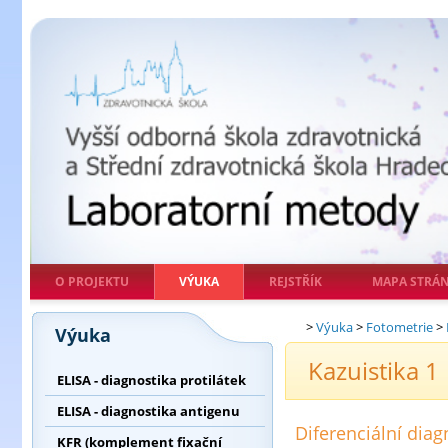
O PROJEKTU
VÝUKA
REJSTŘÍK
MAPA STRÁ
>
Výuka
>
Fotometrie
>
Výuka
Kazuistika 1
ELISA - diagnostika protilátek
ELISA - diagnostika antigenu
Diferenciální diag
KFR (komplement fixační