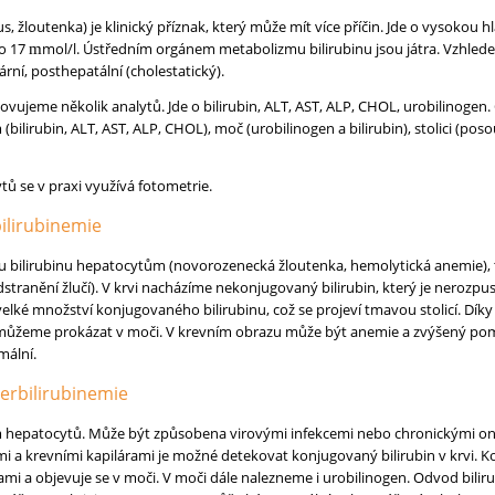
s, žloutenka) je klinický příznak, který může mít více příčin. Jde o vysokou hl
do 17
mol/l. Ústředním orgánem metabolizmu bilirubinu jsou játra. Vzhlede
m
rní, posthepatální (cholestatický).
ovujeme několik analytů. Jde o bilirubin, ALT, AST, ALP, CHOL, urobilinogen.
bilirubin, ALT, AST, ALP, CHOL), moč (urobilinogen a bilirubin), stolici (poso
tů se v praxi využívá fotometrie.
ilirubinemie
 bilirubinu hepatocytům (novorozenecká žloutenka, hemolytická anemie), 
 odstranění žlučí). V krvi nacházíme nekonjugovaný bilirubin, který je nerozp
 velké množství konjugovaného bilirubinu, což se projeví tmavou stolicí. 
můžeme prokázat v moči. V krevním obrazu může být anemie a zvýšený poměr
mální.
erbilirubinemie
 hepatocytů. Může být způsobena virovými infekcemi nebo chronickými on
 a krevními kapilárami je možné detekovat konjugovaný bilirubin v krvi. Ko
mi a objevuje se v moči. V moči dále nalezneme i urobilinogen. Odvod bilirubi