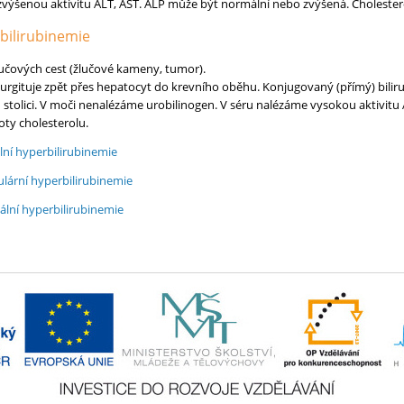
 zvýšenou aktivitu ALT, AST. ALP může být normální nebo zvýšená. Choleste
bilirubinemie
lučových cest (žlučové kameny, tumor).
urgituje zpět přes hepatocyt do krevního oběhu. Konjugovaný (přímý) biliru
stolici. V moči nenalézáme urobilinogen. V séru nalézáme vysokou aktivitu 
ty cholesterolu.
ní hyperbilirubinemie
lární hyperbilirubinemie
ální hyperbilirubinemie