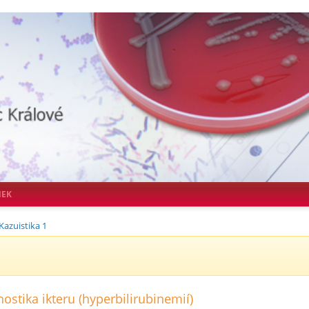
NEK
Kazuistika 1
nostika ikteru (hyperbilirubinemií)