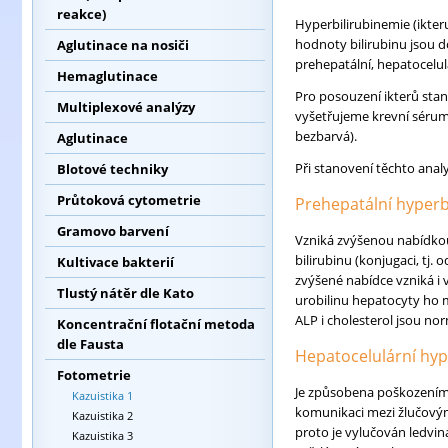
reakce)
Hyperbilirubinemie (ikteru
hodnoty bilirubinu jsou 
Aglutinace na nosiči
prehepatální, hepatocelulá
Hemaglutinace
Pro posouzení ikterů stan
Multiplexové analýzy
vyšetřujeme krevní sérum (
bezbarvá).
Aglutinace
Při stanovení těchto analy
Blotové techniky
Průtoková cytometrie
Prehepatální hyperb
Gramovo barvení
Vzniká zvýšenou nabídkou
bilirubinu (konjugaci, tj.
Kultivace bakterií
zvýšené nabídce vzniká i
Tlustý nátěr dle Kato
urobilinu hepatocyty ho 
ALP i cholesterol jsou nor
Koncentrační flotační metoda
dle Fausta
Hepatocelulární hyp
Fotometrie
Je způsobena poškozením
Kazuistika 1
komunikaci mezi žlučovými
Kazuistika 2
proto je vylučován ledvina
Kazuistika 3