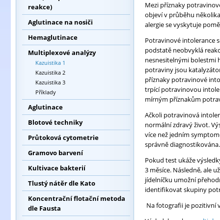
Mezi příznaky potravinové
reakce)
objeví v průběhu několik
Aglutinace na nosiči
alergie se vyskytuje pomě
Hemaglutinace
Potravinové intolerance s
podstatě neobvyklá reakce
Multiplexové analýzy
nesnesitelnými bolestmi h
Kazuistika 1
potraviny jsou katalyzát
Kazuistika 2
příznaky potravinové into
Kazuistika 3
trpící potravinovou intole
Příklady
mírným příznakům potravin
Aglutinace
Ačkoli potravinová intole
Blotové techniky
normální zdravý život. Vý
více než jedním symptomem
Průtoková cytometrie
správně diagnostikována.
Gramovo barvení
Pokud test ukáže výsledky
Kultivace bakterií
3 měsíce. Následně, ale 
jídelníčku umožní přehodn
Tlustý nátěr dle Kato
identifikovat skupiny pot
Koncentrační flotační metoda
Na fotografii je pozitivní
dle Fausta