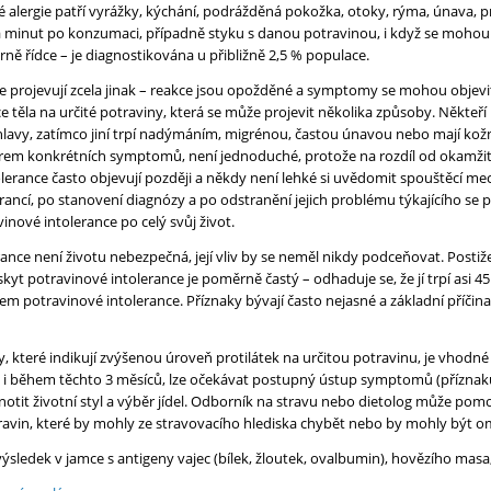
 alergie patří vyrážky, kýchání, podrážděná pokožka, otoky, rýma, únava, p
a minut po konzumaci, případně styku s danou potravinou, i když se mohou 
rně řídce – je diagnostikována u přibližně 2,5 % populace.
e projevují zcela jinak – reakce jsou opožděné a symptomy se mohou objevit a
 těla na určité potraviny, která se může projevit několika způsoby. Někteří
lavy, zatímco jiní trpí nadýmáním, migrénou, častou únavou nebo mají kožní 
orem konkrétních symptomů, není jednoduché, protože na rozdíl od okamžit
lerance často objevují později a někdy není lehké si uvědomit spouštěcí me
rancí, po stanovení diagnózy a po odstranění jejich problému týkajícího se p
ové intolerance po celý svůj život.
rance není životu nebezpečná, její vliv by se neměl nikdy podceňovat. Posti
skyt potravinové intolerance je poměrně častý – odhaduje se, že jí trpí asi 
 potravinové intolerance. Příznaky bývají často nejasné a základní příčina 
, které indikují zvýšenou úroveň protilátek na určitou potravinu, je vhodn
už i během těchto 3 měsíců, lze očekávat postupný ústup symptomů (příznak
otit životní styl a výběr jídel. Odborník na stravu nebo dietolog může pomo
ravin, které by mohly ze stravovacího hlediska chybět nebo by mohly být om
 výsledek v jamce s antigeny vajec (bílek, žloutek, ovalbumin), hovězího mas