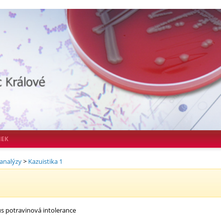
NEK
analýzy
>
Kazuistika 1
us potravinová intolerance