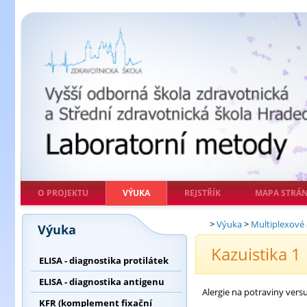
O PROJEKTU
VÝUKA
REJSTŘÍK
MAPA STRÁ
>
Výuka
>
Multiplexové 
Výuka
Kazuistika 1
ELISA - diagnostika protilátek
ELISA - diagnostika antigenu
Alergie na potraviny vers
KFR (komplement fixační