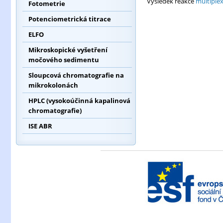
Výsledek reakce
multiple
Fotometrie
Potenciometrická titrace
ELFO
Mikroskopické vyšetření
močového sedimentu
Sloupcová chromatografie na
mikrokolonách
HPLC (vysokoúčinná kapalinová
chromatografie)
ISE ABR