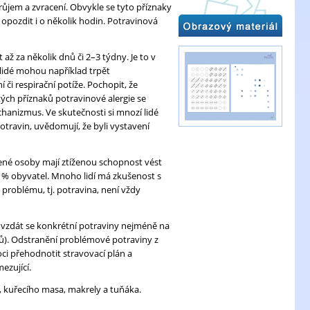
růjem a zvracení. Obvykle se tyto příznaky
opozdit i o několik hodin. Potravinová
ž za několik dnů či 2–3 týdny. Je to v
 lidé mohou například trpět
či respirační potíže. Pochopit, že
ých příznaků potravinové alergie se
chanizmus. Ve skutečnosti si mnozí lidé
otravin, uvědomují, že byli vystavení
žené osoby mají ztíženou schopnost vést
45 % obyvatel. Mnoho lidí má zkušenost s
problému, tj. potravina, není vždy
é vzdát se konkrétní potraviny nejméně na
ů). Odstranění problémové potraviny z
ci přehodnotit stravovací plán a
ezující.
a, kuřecího masa, makrely a tuňáka.