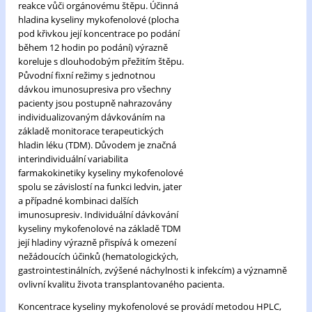
reakce vůči orgánovému štěpu. Účinná
hladina kyseliny mykofenolové (plocha
pod křivkou její koncentrace po podání
během 12 hodin po podání) výrazně
koreluje s dlouhodobým přežitím štěpu.
Původní fixní režimy s jednotnou
dávkou imunosupresiva pro všechny
pacienty jsou postupně nahrazovány
individualizovaným dávkováním na
základě monitorace terapeutických
hladin léku (TDM). Důvodem je značná
interindividuální variabilita
farmakokinetiky kyseliny mykofenolové
spolu se závislostí na funkci ledvin, jater
a případné kombinaci dalších
imunosupresiv. Individuální dávkování
kyseliny mykofenolové na základě TDM
její hladiny výrazně přispívá k omezení
nežádoucích účinků (hematologických,
gastrointestinálních, zvýšené náchylnosti k infekcím) a významně
ovlivní kvalitu života transplantovaného pacienta.
Koncentrace kyseliny mykofenolové se provádí metodou HPLC,