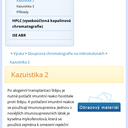
Kazuistika 2
Kazuistika 3
Příklady
HPLC (vysokoúčinná kapalinová
chromatografie)
ISE ABR
>
Výuka
>
Sloupcová chromatografie na mikrokolonách
>
Kazuistika 2
Kazuistika 2
Po alogenní transplantaci štěpu je
nutné potlačit imunitní reakci hostitele
proti štěpu. K potlačení imunitní reakce
se používají imunosupresiva. Jednou z
novějších imunosupresivních látek je
kyselina mykofenolová, která se
používá zejména k omezení rejekční