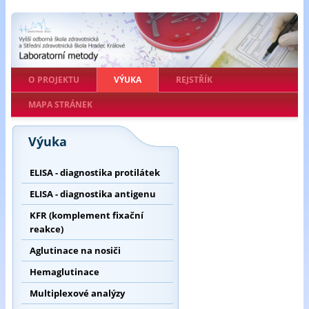
O PROJEKTU
VÝUKA
REJSTŘÍK
MAPA STRÁNEK
Výuka
ELISA - diagnostika protilátek
ELISA - diagnostika antigenu
KFR (komplement fixační
reakce)
Aglutinace na nosiči
Hemaglutinace
Multiplexové analýzy